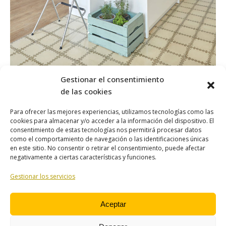
Gestionar el consentimiento
Cocina con isla abierta al comedor
de las cookies
Para ofrecer las mejores experiencias, utilizamos tecnologías como las
Compártelo
cookies para almacenar y/o acceder a la información del dispositivo. El
consentimiento de estas tecnologías nos permitirá procesar datos
Share
Share
Share
Share
Share
como el comportamiento de navegación o las identificaciones únicas
en este sitio. No consentir o retirar el consentimiento, puede afectar
on
on
on
on
on
negativamente a ciertas características y funciones.
Facebook
X
LinkedIn
Pinterest
WhatsApp
Navegación
Gestionar los servicios
entre
publicaciones
Aceptar